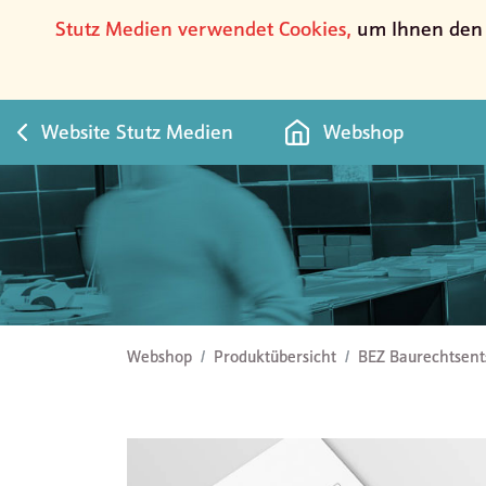
Stutz Medien verwendet Cookies,
um Ihnen den b
Website Stutz Medien
Webshop
BEZ Baurechtsentscheide Kt. Zürich (Jahresabo)
Webshop
Produktübersicht
BEZ Baurechtsents