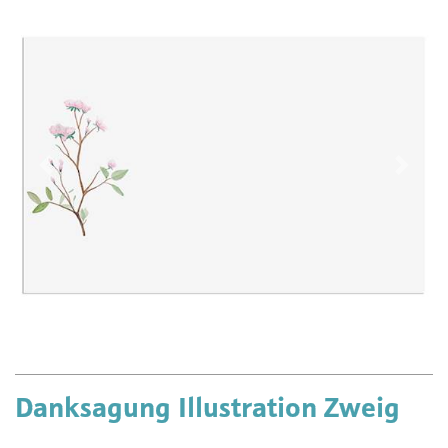
Vorherige
Näch
Danksagung Illustration Zweig