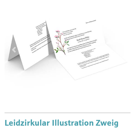
Vorherige
Näch
Leidzirkular Illustration Zweig