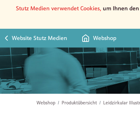
Stutz Medien verwendet Cookies,
um Ihnen den b
Website Stutz Medien
Webshop
Leidzirkular Illustration Lilie
Webshop
Produktübersicht
Leidzirkular Illust