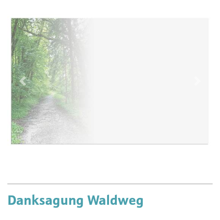
Vorherige
Näch
Danksagung Waldweg