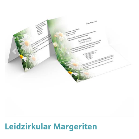
Vorherige
Näch
Leidzirkular Margeriten