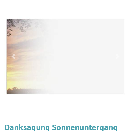
Vorherige
Näch
Danksagung Sonnenuntergang