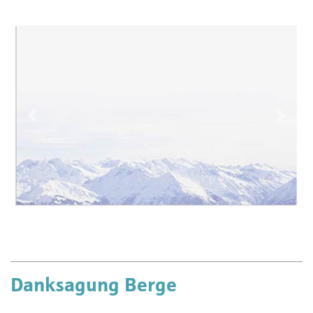
Vorherige
Näch
Danksagung Berge