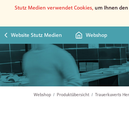
Stutz Medien verwendet Cookies,
um Ihnen den b
Website Stutz Medien
Webshop
Trauerkuverts Herbstlaub
Webshop
Produktübersicht
Trauerkuverts Her