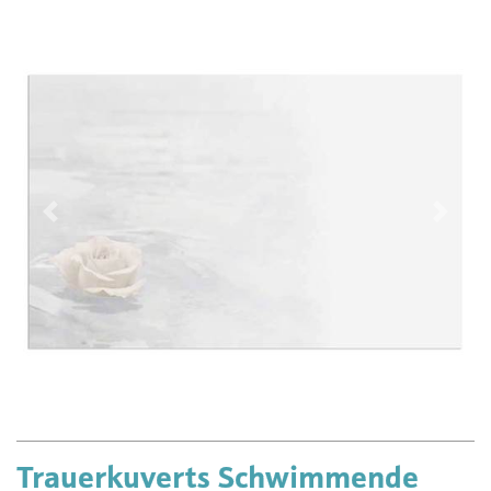
Vorherige
Näch
Trauerkuverts Schwimmende