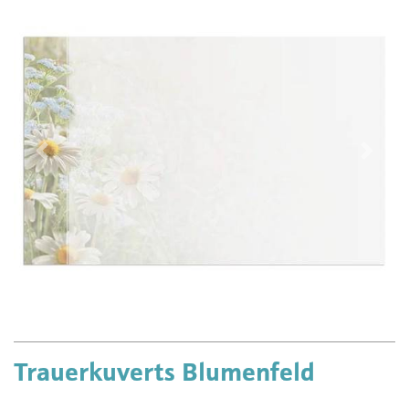
Vorherige
Näch
Trauerkuverts Blumenfeld