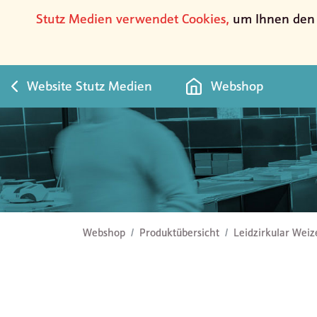
Stutz Medien verwendet Cookies,
um Ihnen den b
Website Stutz Medien
Webshop
Leidzirkular Weizen
Webshop
Produktübersicht
Leidzirkular Wei