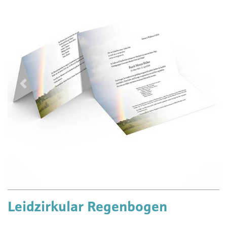
Vorherige
Näch
Leidzirkular Regenbogen