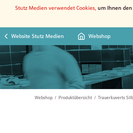
Stutz Medien verwendet Cookies,
um Ihnen den b
Website Stutz Medien
Webshop
Trauerkuverts Silberkreuz
Webshop
Produktübersicht
Trauerkuverts Sil