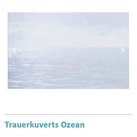
Vorherige
Näch
Trauerkuverts Ozean